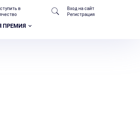
/
вступить в
Вход на сайт
ячество
Регистрация
Я ПРЕМИЯ
итической науки: создание кафедры,
ных научных и научно-педагогических
ию