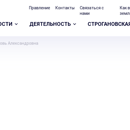
Правление
Контакты
Связаться с
Как 
нами
земл
ОСТИ
ДЕЯТЕЛЬНОСТЬ
СТРОГАНОВСКА
овь Александровна
За что номинируется
Создание и развитие пермской школы пол
воспитание и подготовка квалифицирован
кадров и вклад в российскую политолог
Место работы номинанта