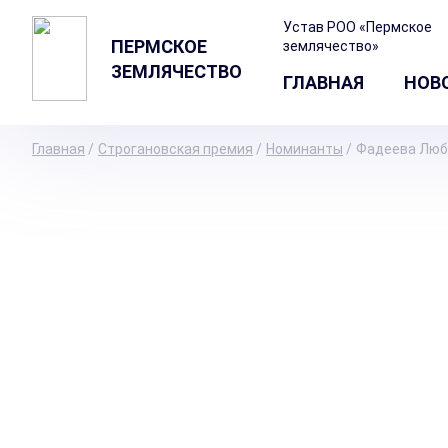
Устав РОО «Пермское
ПЕРМСКОЕ
землячество»
ЗЕМЛЯЧЕСТВО
ГЛАВНАЯ
НОВ
Главная
/
Строгановская премия
/
Номинанты
/
Фадеева Люб