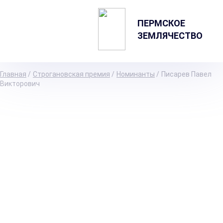
ПЕРМСКОЕ
ЗЕМЛЯЧЕСТВО
Главная
/
Строгановская премия
/
Номинанты
/
Писарев Павел
Викторович