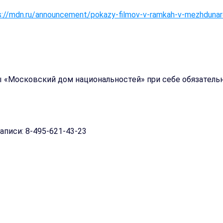
s://mdn.ru/announcement/pokazy-filmov-v-ramkah-v-mezhdunar
ы «Московский дом национальностей» при себе обязательн
писи: 8-495-621-43-23