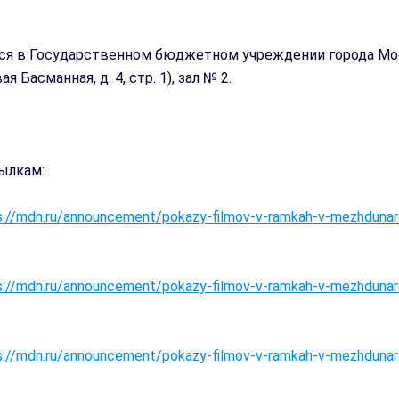
ся в Государственном бюджетном учреждении города М
я Басманная, д. 4, стр. 1), зал № 2.
ылкам:
s://mdn.ru/announcement/pokazy-filmov-v-ramkah-v-mezhdunar
s://mdn.ru/announcement/pokazy-filmov-v-ramkah-v-mezhdunar
s://mdn.ru/announcement/pokazy-filmov-v-ramkah-v-mezhdunar